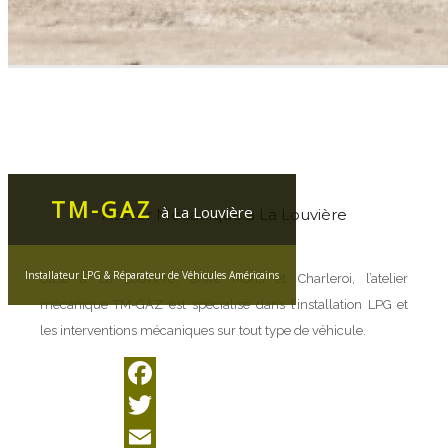
TM-GAZ
à La Louvière
Atelier Mécanique à La Louvière
Installateur LPG & Réparateur de Véhicules Américains
Basé à La Louvière, entre Mons et Charleroi, l’atelier
mécanique TM-GAZ est spécialisé dans l’installation LPG et
les interventions mécaniques sur tout type de véhicule.
Facebook
Twitter