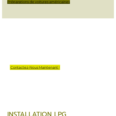
Préparations de voitures américaines
« Découvrez
l’efficacité du LPG »
Contactez-Nous Maintenant !
INSTALLATION LPG